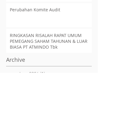
Perubahan Komite Audit
RINGKASAN RISALAH RAPAT UMUM
PEMEGANG SAHAM TAHUNAN & LUAR
BIASA PT ATMINDO Tbk
Archive
June 2026
(1)
1 post
May 2026
(1)
1 post
April 2026
(1)
1 post
June 2025
(2)
2 posts
May 2025
(2)
2 posts
July 2024
(2)
2 posts
June 2024
(1)
1 post
May 2024
(1)
1 post
June 2023
(2)
2 posts
April 2023
(1)
1 post